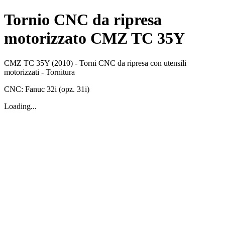
Tornio CNC da ripresa
motorizzato CMZ TC 35Y
CMZ
TC 35Y
(2010)
-
Torni CNC da ripresa con utensili
motorizzati
-
Tornitura
CNC:
Fanuc
32i (opz. 31i)
Loading...