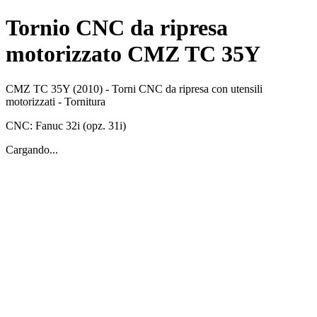
Tornio CNC da ripresa
motorizzato CMZ TC 35Y
CMZ
TC 35Y
(2010)
-
Torni CNC da ripresa con utensili
motorizzati
-
Tornitura
CNC:
Fanuc
32i (opz. 31i)
Cargando...