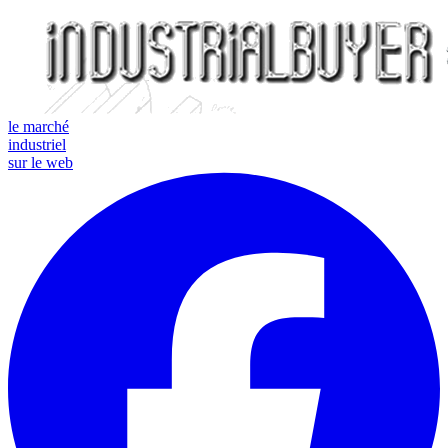
le marché
industriel
sur le web