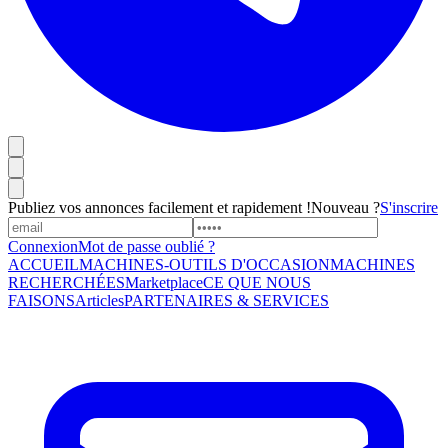
Publiez vos annonces facilement et rapidement !
Nouveau ?
S'inscrire
Connexion
Mot de passe oublié ?
ACCUEIL
MACHINES-OUTILS D'OCCASION
MACHINES
RECHERCHÉES
Marketplace
CE QUE NOUS
FAISONS
Articles
PARTENAIRES & SERVICES