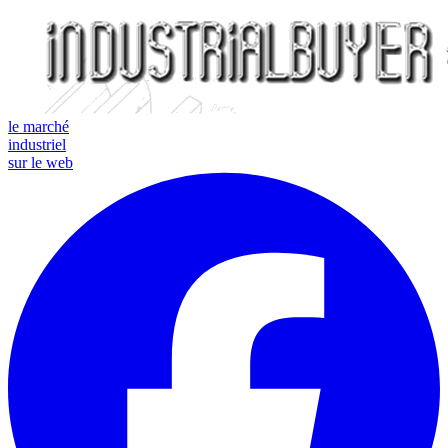
le marché
industriel
sur le web