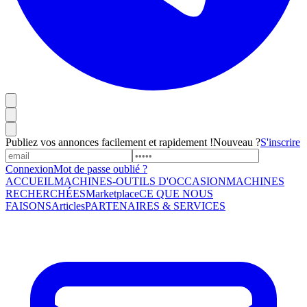
Publiez vos annonces facilement et rapidement !
Nouveau ?
S'inscrire
Connexion
Mot de passe oublié ?
ACCUEIL
MACHINES-OUTILS D'OCCASION
MACHINES
RECHERCHÉES
Marketplace
CE QUE NOUS
FAISONS
Articles
PARTENAIRES & SERVICES