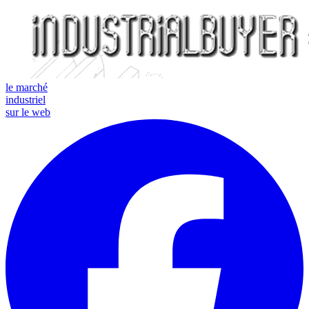
le marché
industriel
sur le web