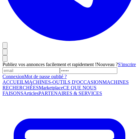
Publiez vos annonces facilement et rapidement !
Nouveau ?
S'inscrire
Connexion
Mot de passe oublié ?
ACCUEIL
MACHINES-OUTILS D'OCCASION
MACHINES
RECHERCHÉES
Marketplace
CE QUE NOUS
FAISONS
Articles
PARTENAIRES & SERVICES