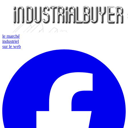
le marché
industriel
sur le web