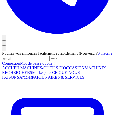
Publiez vos annonces facilement et rapidement !
Nouveau ?
S'inscrire
Connexion
Mot de passe oublié ?
ACCUEIL
MACHINES-OUTILS D'OCCASION
MACHINES
RECHERCHÉES
Marketplace
CE QUE NOUS
FAISONS
Articles
PARTENAIRES & SERVICES