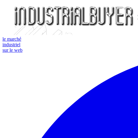
le marché
industriel
sur le web