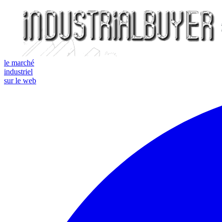
le marché
industriel
sur le web