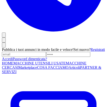
Pubblica i tuoi annunci in modo facile e veloce!
Sei nuovo?
Registrati
Accedi
Password dimenticata?
HOME
MACCHINE UTENSILI USATE
MACCHINE
CERCASI
Marketplace
COSA FACCIAMO
Articoli
PARTNER &
SERVIZI