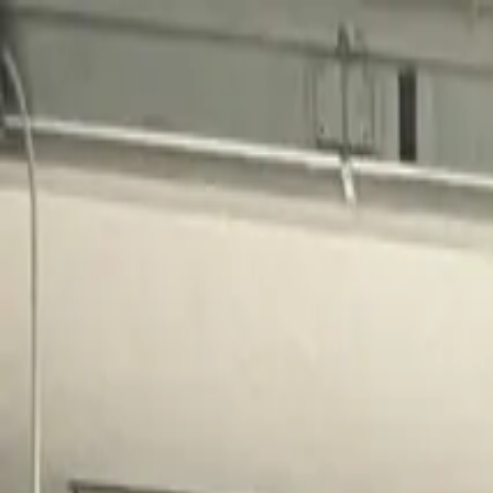
endüstriyel
pazar yeri
web'de