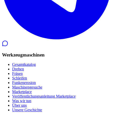
Werkzeugmaschinen
Gesamtkatalog
Drehen
Fräsen
Schleifen
Funkenerosion
Maschinengesuche
Marketplace
Veröffentlichungsanleitung
Marketplace
Was wir tun
Über uns
Unsere Geschichte