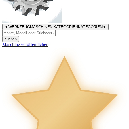
▼
WERKZEUGMASCHINEN-KATEGORIEN
KATEGORIEN
▼
suchen
Maschine veröffentlichen