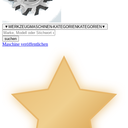
▼
WERKZEUGMASCHINEN-KATEGORIEN
KATEGORIEN
▼
suchen
Maschine veröffentlichen