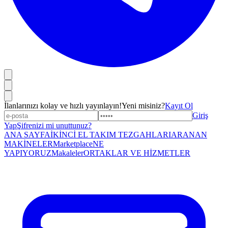
İlanlarınızı kolay ve hızlı yayınlayın!
Yeni misiniz?
Kayıt Ol
Giriş
Yap
Şifrenizi mi unuttunuz?
ANA SAYFA
İKİNCİ EL TAKIM TEZGAHLARI
ARANAN
MAKİNELER
Marketplace
NE
YAPIYORUZ
Makaleler
ORTAKLAR VE HİZMETLER