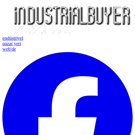
endüstriyel
pazar yeri
web'de