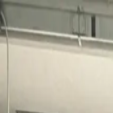
el mercado
industrial
en la web