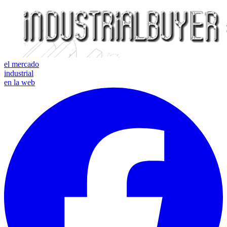
el mercado
industrial
en la web