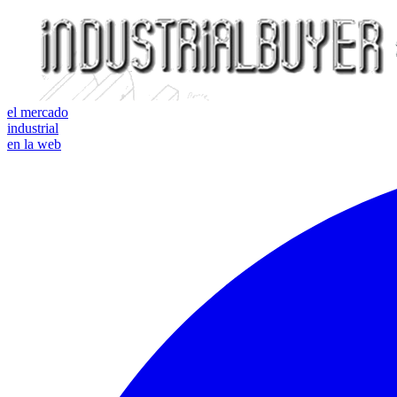
el mercado
industrial
en la web