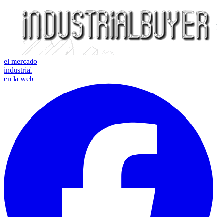
el mercado
industrial
en la web