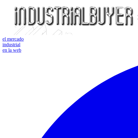
el mercado
industrial
en la web