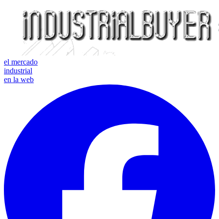
el mercado
industrial
en la web