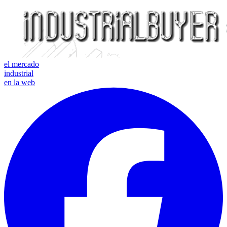
el mercado
industrial
en la web