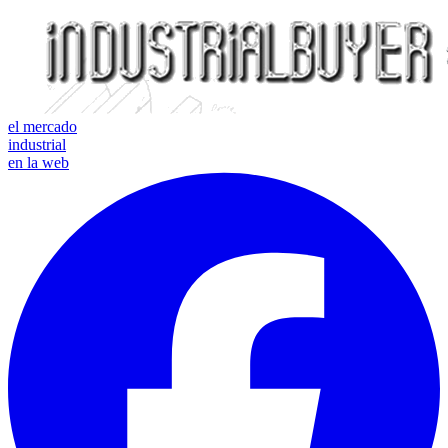
el mercado
industrial
en la web