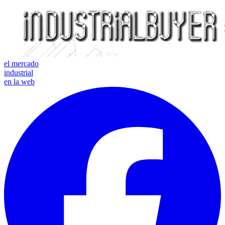
el mercado
industrial
en la web