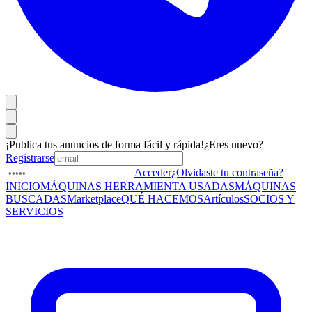
¡Publica tus anuncios de forma fácil y rápida!
¿Eres nuevo?
Registrarse
Acceder
¿Olvidaste tu contraseña?
INICIO
MÁQUINAS HERRAMIENTA USADAS
MÁQUINAS
BUSCADAS
Marketplace
QUÉ HACEMOS
Artículos
SOCIOS Y
SERVICIOS